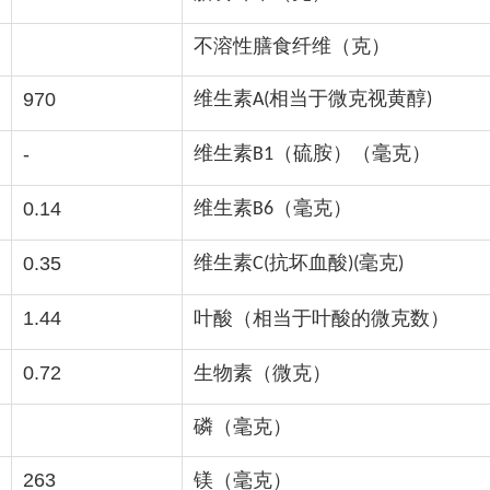
不溶性膳食纤维（克）
维生素
相当于微克视黄醇
970
A(
)
维生素
（硫胺）（毫克）
-
B1
维生素
（毫克）
0.14
B6
维生素
抗坏血酸
毫克
0.35
C(
)(
)
1.44
叶酸（相当于叶酸的微克数）
0.72
生物素（微克）
磷（毫克）
263
镁（毫克）