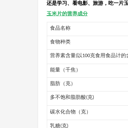
还是学习、看电影、旅游，吃一片
玉米片的营养成分
食品名称
食物种类
营养素含量
以
克食用食品计的
(
100
能量（千焦）
脂肪（克）
多不饱和脂肪酸
克
(
)
碳水化合物（克）
乳糖
克
(
)