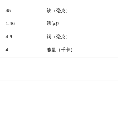
45
铁（毫克）
碘
μ
1.46
(
g)
4.6
铜（毫克）
4
能量（千卡）