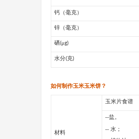
钙（毫克）
锌（毫克）
硒
μ
(
g)
水分
克
(
)
如何制作玉米玉米饼？
玉米片食谱
--
盐。
--
水；
材料