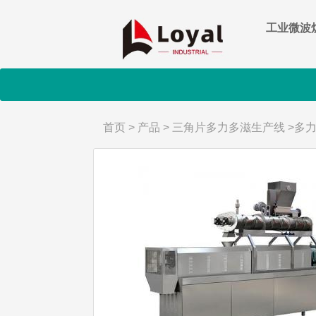
工业微波
首页
>
产品
>
三角片多力多滋生产线
>
多